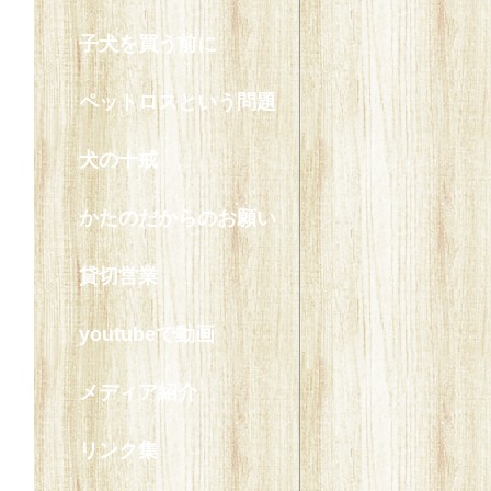
子犬を買う前に
ペットロスという問題
犬の十戒
かたのだからのお願い
貸切営業
youtubeで動画
メディア紹介
リンク集