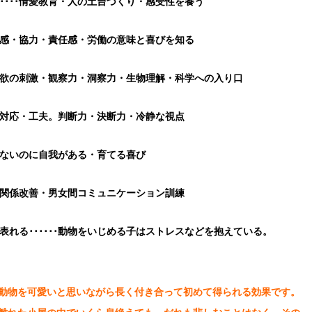
････情愛教育・人の土台づくり・感受性を養う
･共感・協力・責任感・労働の意味と喜びを知る
知識欲の刺激・観察力・洞察力・生物理解・科学への入り口
対応・工夫。判断力・決断力・冷静な視点
頼りないのに自我がある・育てる喜び
人間関係改善・男女間コミュニケーション訓練
れる･･････動物をいじめる子はストレスなどを抱えている。
動物を可愛いと思いながら長く付き合って初めて得られる効果です。