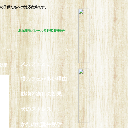
の子供たちへの対応次第です。
北九州モノレール片野駅 徒歩0分
アクセス
スタッフ
犬カフェとは
効果
猫カフェが多い理由
動物と癒しの効果
犬のストレス
かたのだ誕生秘話