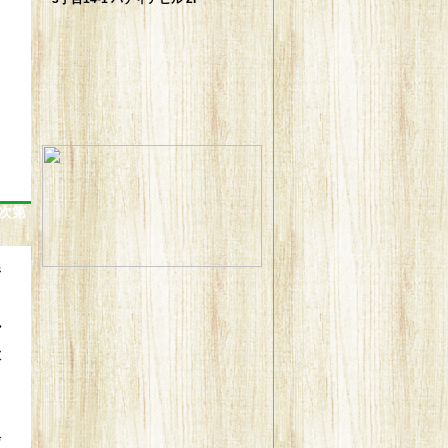
次第
影
も
か
大
と
会