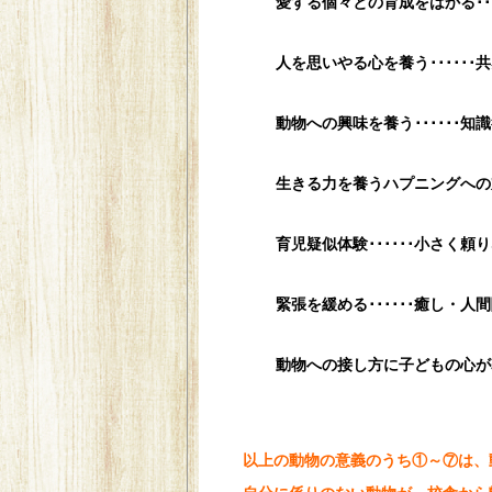
愛する個々との育成をはかる･･
人を思いやる心を養う･････
動物への興味を養う･･････
生きる力を養うハプニングへの
育児疑似体験･･････小さく
緊張を緩める･･････癒し・
動物への接し方に子どもの心が表
以上の動物の意義のうち①～⑦は、