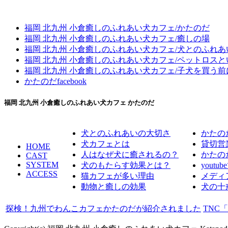
福岡 北九州 小倉癒しのふれあい犬カフェ/かたのだ
福岡 北九州 小倉癒しのふれあい犬カフェ/癒しの場
福岡 北九州 小倉癒しのふれあい犬カフェ/犬とのふれ
福岡 北九州 小倉癒しのふれあい犬カフェ/ペットロス
福岡 北九州 小倉癒しのふれあい犬カフェ/子犬を買う前
かたのだfacebook
福岡 北九州 小倉癒しのふれあい犬カフェ かたのだ
犬とのふれあいの大切さ
かたの
犬カフェとは
貸切営
HOME
人はなぜ犬に癒されるの？
かたの
CAST
SYSTEM
犬のもたらす効果とは？
youtu
ACCESS
猫カフェが多い理由
メディ
動物と癒しの効果
犬の十
探検！九州でわんこカフェかたのだが紹介されました
TNC