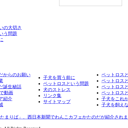
あいの大切さ
という問題
に
だからのお願い
ペットロスと
子犬を買う前に
業
ペットロス
ペットロスという問題
だ誕生秘話
ペットロス
犬のストレス
beで動画
ペットロスと
リンク集
ア紹介
子犬をこれ
サイトマップ
戒
子犬を飼え
「たまりば」、西日本新聞でわんこカフェかたのだが紹介され