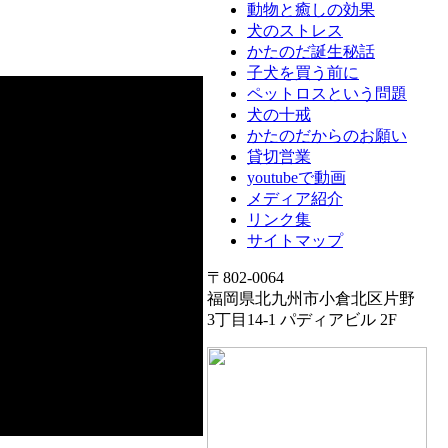
動物と癒しの効果
犬のストレス
かたのだ誕生秘話
子犬を買う前に
ペットロスという問題
犬の十戒
かたのだからのお願い
貸切営業
youtubeで動画
メディア紹介
リンク集
サイトマップ
〒802-0064
福岡県北九州市小倉北区片野
3丁目14-1 パディアビル 2F