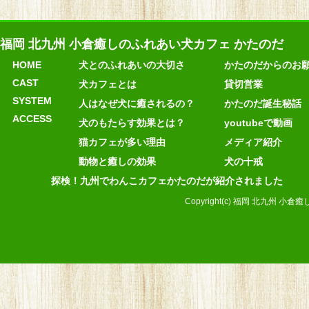
福岡 北九州 小倉癒しのふれあい犬カフェ かたのだ
HOME
犬とのふれあいの大切さ
かたのだからのお
CAST
犬カフェとは
貸切営業
SYSTEM
人はなぜ犬に癒されるの？
かたのだ誕生秘話
ACCESS
犬のもたらす効果とは？
youtubeで動画
猫カフェが多い理由
メディア紹介
動物と癒しの効果
犬の十戒
探検！九州でわんこカフェかたのだが紹介されました
Copyright(c) 福岡 北九州 小倉癒し