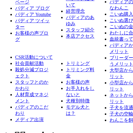
パディア
ページ
いて
なわんこ
パディア ブログ
経営理念
こいぬ購
パディア Youtube
パディアのあ
こいぬ選
パディア ツイッ
ゆみ
こいぬの
ター
スタッフ紹介
わたしに
お客様の声ブロ
本店アクセス
血統書っ
グ
パディア
メリット
CSR活動について
ブリーダ
社会貢献活動
トリミング
うメリッ
殺処分減プロジ
トリミング料
大型店か
ェクト
金
リット
スタッフとのか
お客様の声
小型店か
かわり
お手入れをし
リット
人材育成マネジ
ないと
ネットか
メント
犬種別特徴
リット
パディアのこだ
モデル犬と
子犬を流
わり
は？
子犬の空
メディア出演
わんこを