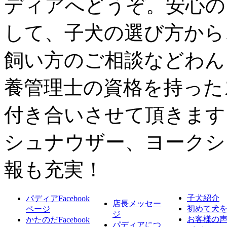
ディアへどうぞ。安心の
して、子犬の選び方から
飼い方のご相談などわん
養管理士の資格を持った
付き合いさせて頂きます
シュナウザー、ヨークシ
報も充実！
子犬紹介
パディアFacebook
店長メッセー
初めて犬
ページ
ジ
お客様の
かたのだFacebook
パディアにつ