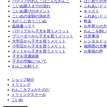
パディアのわんこはこんなわんこ
はじめての方
こいぬ購入までの流れ
ふれあいドッ
こいぬ選びのポイント
キャスト
こいぬの金額の決め方
ふれあいドッ
わたしに合うこいぬ
料金
血統書って？
お年寄りの方
パディアから子犬を買うメリット
わんこを飼い
ブリーダーから子犬を買うメリット
注意事項
大型店から子犬を買うメリット
レンタルドッ
小型店から子犬を買うメリット
福岡県の犬事
ネットから子犬を買うメリット
お客様の声
子犬を流通経路
子犬の空輸について
わんこを飼うと
ショップ紹介
トリミング
わんこカフェかたのだ
トリミングスクール
こいぬ