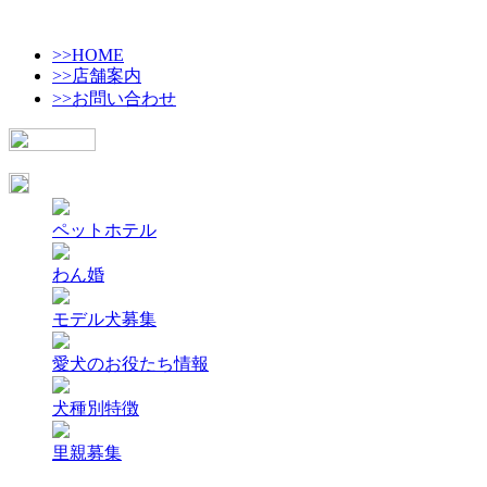
>>HOME
>>店舗案内
>>お問い合わせ
ペットホテル
わん婚
モデル犬募集
愛犬のお役たち情報
犬種別特徴
里親募集