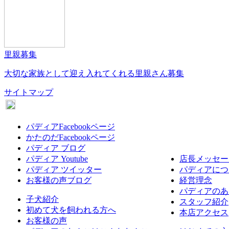
里親募集
大切な家族として迎え入れてくれる里親さん募集
サイトマップ
パディアFacebookページ
かたのだFacebookページ
パディア ブログ
パディア Youtube
店長メッセー
パディア ツイッター
パディアにつ
お客様の声ブログ
経営理念
パディアのあ
子犬紹介
スタッフ紹介
初めて犬を飼われる方へ
本店アクセス
お客様の声