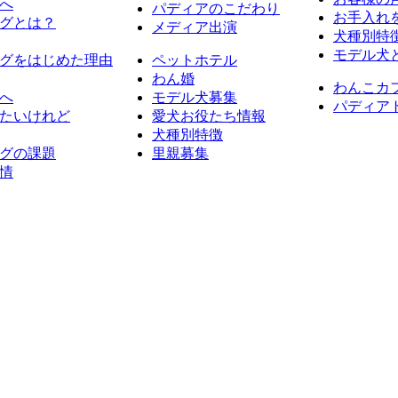
へ
パディアのこだわり
お手入れ
グとは？
メディア出演
犬種別特
モデル犬
グをはじめた理由
ペットホテル
わん婚
わんこカ
へ
モデル犬募集
パディア
たいけれど
愛犬お役たち情報
犬種別特徴
グの課題
里親募集
情