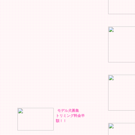
ふれあいドッグ
選手名鑑
ふれあいドッグ
料金
お年寄りの方へ
わんこを飼いた
注意事項
レンタルドッグ
福岡県の犬事情
お客様の声
モデル犬募集
トリミング料金半
額！！