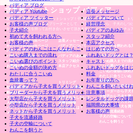
パディア ブログ
北九州 ペットショップ パディア
パディア Youtube
店長メッセージ
パディア ツイッター
パディアについて
福岡県北九州市小倉北区のペットショップ！子犬販売、子犬選びのご相談、ト
お客様の声ブログ
経営理念
ぞ。安心の自家繁殖によるブリーダーとして、子犬の選び方から、子犬のしつ
タッフが、責任を持ってお付き合いさせて頂きます。トイプードル、ミニチュ
子犬紹介
パディアのあゆみ
初めて犬を飼われる方へ
スタッフ紹介
パディアFacebookページ
店長メッセージ
子犬紹介
お客様の声
本店アクセス
かたのだFacebookページ
パディアについて
初めて犬を飼われる
パディアのわんこはこんなわんこ
はじめての方へ
パディア ブログ
経営理念
お客様の声
こいぬ購入までの流れ
ふれあいドッグとは
パディア Youtube
パディアのあゆみ
パディアのわんこは
パディア ツイッター
こいぬ選びのポイント
スタッフ紹介
キャスト
こいぬ購入までの流
お客様の声ブログ
本店アクセス
こいぬ選びのポイン
こいぬの金額の決め方
ふれあいドッグをは
こいぬの金額の決め
わたしに合うこいぬ
料金
わたしに合うこいぬ
血統書って？
お年寄りの方へ
血統書って？
CSR活動について
トリミング
パディアから子犬を買うメリット
わんこを飼いたいけ
パディアから子犬を
社会貢献活動
トリミング料金
ブリーダーから子犬
ブリーダーから子犬を買うメリット
注意事項
殺処分減プロジェクト
お客様の声
大型店から子犬を買
スタッフとのかかわり
お手入れをしないと
大型店から子犬を買うメリット
レンタルドッグの課
小型店から子犬を買
人材育成マネジメント
犬種別特徴
小型店から子犬を買うメリット
福岡県の犬事情
ネットから子犬を買
パディアのこだわり
モデル犬とは？
ネットから子犬を買うメリット
お客様の声
子犬を流通経路
メディア出演
子犬の空輸について
子犬を流通経路
わんこを飼うと
子犬の空輸について
わんこを飼うと